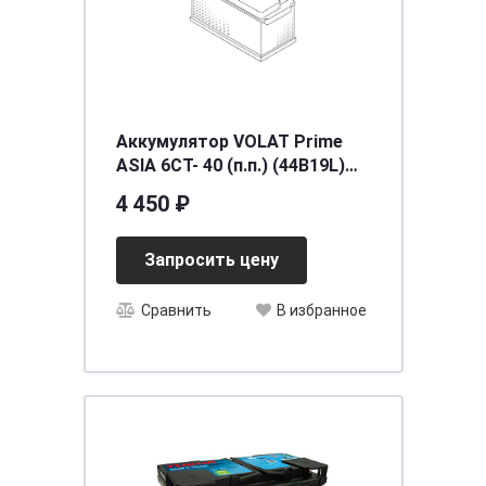
Аккумулятор VOLAT Prime
ASIA 6СТ- 40 (п.п.) (44B19L)
тонк.кл.
4 450 ₽
[д187ш127в225/300EN] [B19],
шт
Запросить цену
Сравнить
В избранное