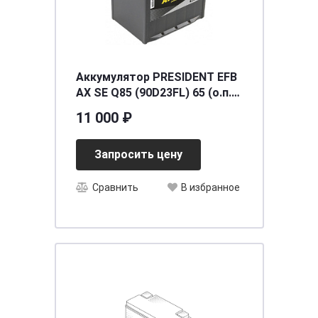
Аккумулятор PRESIDENT EFB
AX SE Q85 (90D23FL) 65 (о.п.)
ниж.креп.
11 000 ₽
[д230ш175в220/550]
Запросить цену
Сравнить
В избранное