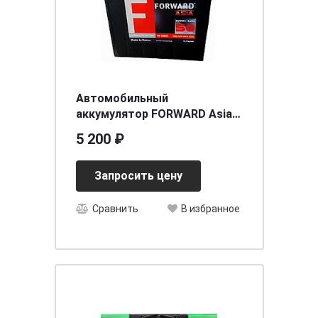
Автомобильный
аккумулятор FORWARD Asia
MF (60B24R) 50 (п.п.)
5 200 ₽
[д238ш129в225/480] [B24]
Запросить цену
Сравнить
В избранное