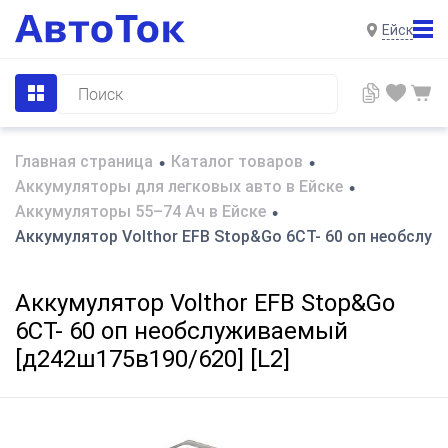
Ейск
Главная страница
Каталог товаров
•
•
Аккумуляторы для легковых авто в Ейске
•
Аккумуляторы 55–74 Ач в Ейске
•
Аккумулятор Volthor EFB Stop&Go 6СТ- 60 оп необслуж
Аккумулятор Volthor EFB Stop&Go
6СТ- 60 оп необслуживаемый
[д242ш175в190/620] [L2]