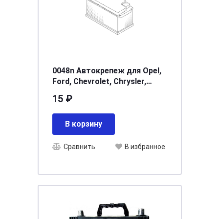
0048n Автокрепеж для Opel,
Ford, Chevrolet, Chrysler,
Daewo, GM33030526,
15 ₽
968865987703 856535 6503598
В корзину
Сравнить
В избранное