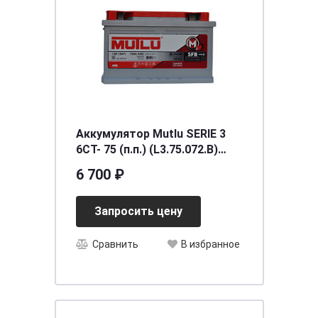
Аккумулятор Mutlu SERIE 3
6CT- 75 (п.п.) (L3.75.072.B)
необслуживаемый
6 700 ₽
[д278ш175в190/720] [L3]
Запросить цену
Сравнить
В избранное