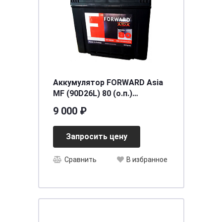
Аккумулятор FORWARD Asia
MF (90D26L) 80 (о.п.)
ниж.креп.
9 000 ₽
[д260ш173в225/650] [D26]
Запросить цену
Сравнить
В избранное