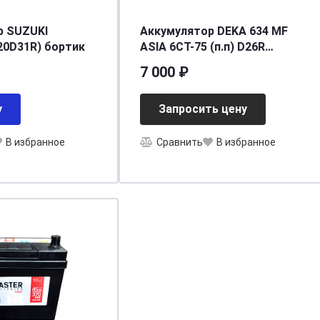
р SUZUKI
Аккумулятор DEKA 634 MF
120D31R) бортик
ASIA 6СТ-75 (п.п) D26R
ниж.креп.
7 000 ₽
[д260ш173в200(222)/690]
[D26]
у
Запросить цену
В избранное
Сравнить
В избранное