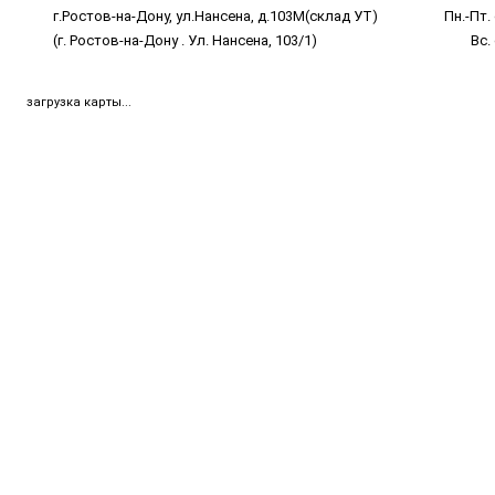
г.Ростов-на-Дону, ул.Нансена, д.103М(склад УТ)
Пн.-Пт. 
(г. Ростов-на-Дону . Ул. Нансена, 103/1)
Вс.
загрузка карты...