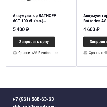
Аккумулятор BATHOFF
Аккумулято
6СТ-100 VL (п.п.)
Batteries ASI
[д353ш175в190/850]
(55B24R) тон
5 400 ₽
4 600 ₽
[д238ш129в2
Запросить цену
Запросит
Сравнить
В избранное
Сравнить
+7 (961) 588-63-63