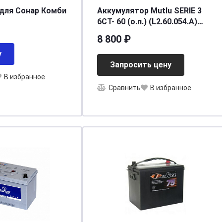
для Сонар Комби
Аккумулятор Mutlu SERIE 3
6CT- 60 (о.п.) (L2.60.054.A)
необслуживаемый
8 800 ₽
[д242ш175в190/540] [L2]
у
Запросить цену
В избранное
Сравнить
В избранное