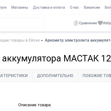
луги
Магазины
Доставка и оплата
О нас
Вакансии
Воп
Сравнение
Изб
щие товары в Ейске
•
Ареометр электролита аккумуля
 аккумулятора МАСТАК 12
АКТЕРИСТИКИ
ДОПОЛНИТЕЛЬНО
ПОХОЖИЕ ТО
Описание товара: