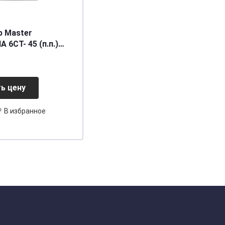
р Master
A 6СТ- 45 (п.п.)
к.кл.
27/370SAE] [B24]
ь цену
В избранное