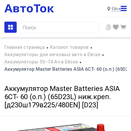
Ейск
Главная страница
Каталог товаров
•
•
Аккумуляторы для легковых авто в Ейске
•
Аккумуляторы 55–74 Ач в Ейске
•
Аккумулятор Master Batteries ASIA 6СТ- 60 (о.п.) (65D2
Аккумулятор Master Batteries ASIA
6СТ- 60 (о.п.) (65D23L) ниж.креп.
[д230ш179в225/480EN] [D23]