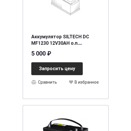
Аккумулятор SILTECH DC
MF1230 12V30AH о.п.
(YTX30L-BS) AGM сух/зар с/
5 000 ₽
эл (уп.2 шт)
[д167ш127в/175/320
Запросить цену
Сравнить
В избранное