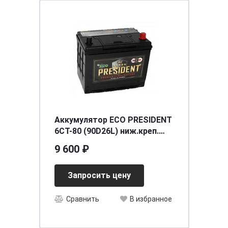
Аккумулятор ECO PRESIDENT
6СТ-80 (90D26L) ниж.креп.
о.п. [д257ш172в225/630] [D26]
9 600 ₽
Запросить цену
Сравнить
В избранное