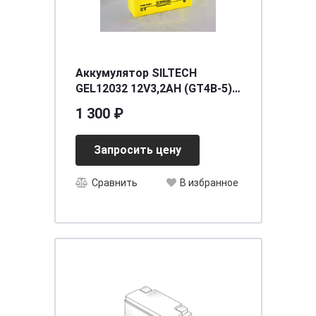
Аккумулятор SILTECH
GEL12032 12V3,2AH (GT4B-5)
тонкий (уп.20 шт)
1 300 ₽
[д114ш39в87/45], шт
Запросить цену
Сравнить
В избранное