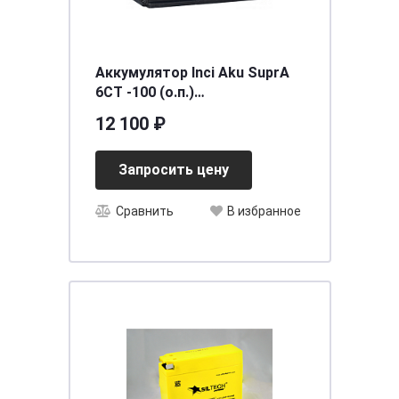
Аккумулятор Inci Aku SuprA
6СТ -100 (о.п.)
[д352ш175в190/860] [L5]
12 100 ₽
Запросить цену
Сравнить
В избранное