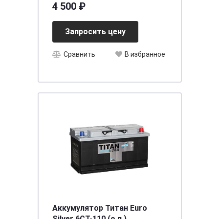
4 500 ₽
[д235ш175в221/480] [D23]
Запросить цену
Сравнить
В избранное
Аккумулятор Титан Euro
Silver 6CT-110 (о.п.)