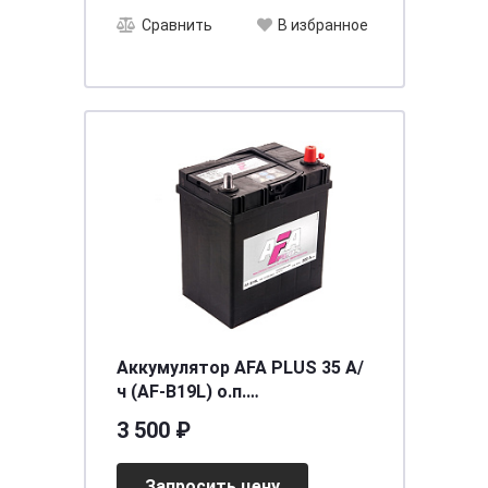
Сравнить
В избранное
Аккумулятор AFA PLUS 35 А/
ч (AF-B19L) о.п.
[д187ш127в227/300] [B19]
3 500 ₽
Запросить цену