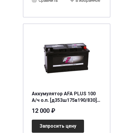
Сравнить
В избранное
Аккумулятор AFA PLUS 100
А/ч о.п. [д353ш175в190/830]
[L5]
12 000 ₽
Запросить цену