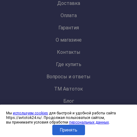
Доставка
Оплата
Гарантия
О магазине
Контакты
Где купить
Вопросы и ответы
ТМ Автоток
Блог
Мы
используем cookies
для быстрой и удобной работы сайта
Политика конфиденциальности и обработки персональных данных
https://avtotok24.ru/. Продолжая пользоваться сайтом,
Согласие на обработку файлов cookies
вы принимаете условия обработки
персональных данных
.
Принять