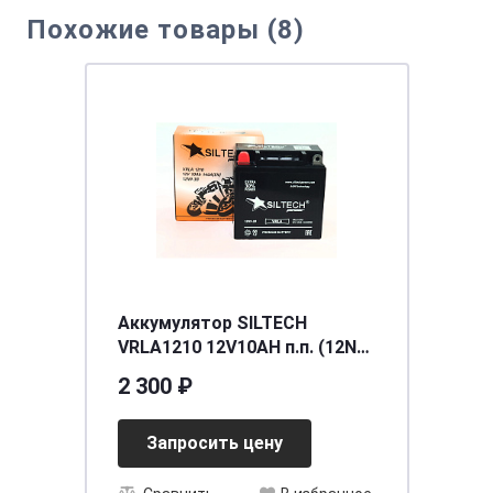
Похожие товары (8)
Аккумулятор SILTECH
VRLA1210 12V10AH п.п. (12N9-
3B) (уп.8 шт)
2 300 ₽
[д137ш76в134/140]
Запросить цену