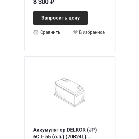
8 300 ₽
[д242ш175в175/560EN] [LB2],
шт
Запросить цену
Сравнить
В избранное
Аккумулятор DELKOR (JP)
6СТ- 55 (о.п.) (70B24L)