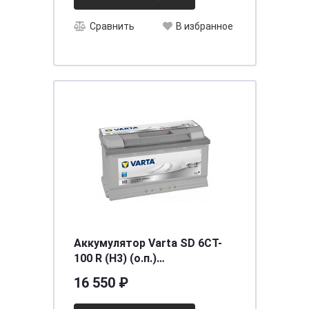
Сравнить
В избранное
Аккумулятор Varta SD 6CT-
100 R (H3) (о.п.)
[д353ш175в190/830]
16 550 ₽