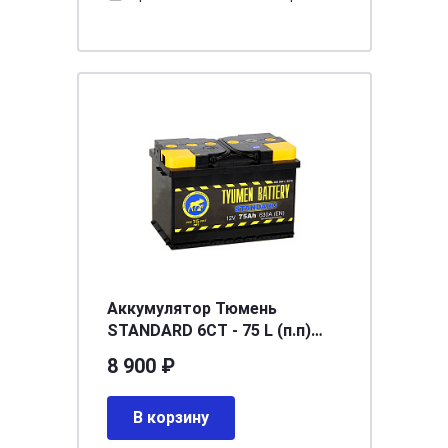
Аккумулятор Тюмень
STANDARD 6СТ - 75 L (п.п)
[д278ш175в190/630]
8 900 ₽
В корзину