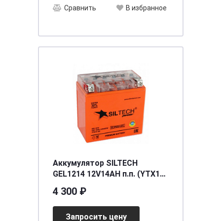
Сравнить
В избранное
Аккумулятор SILTECH
GEL1214 12V14AH п.п. (YTX14-
BS) (уп.6 шт)
4 300 ₽
[д150ш87в145/220]
Запросить цену