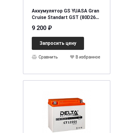
Аккумулятор GS YUASA Gran
Cruise Standart GST (80D26R)
68 (п.п.) [д257ш172в225/580]
9 200 ₽
[D26]
Запросить цену
Сравнить
В избранное