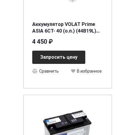
Аккумулятор VOLAT Prime
ASIA 6СТ- 40 (о.п.) (44B19L)
тонк.кл.
4 450 ₽
[д187ш127в225/300EN] [B19],
шт
Запросить цену
Сравнить
В избранное