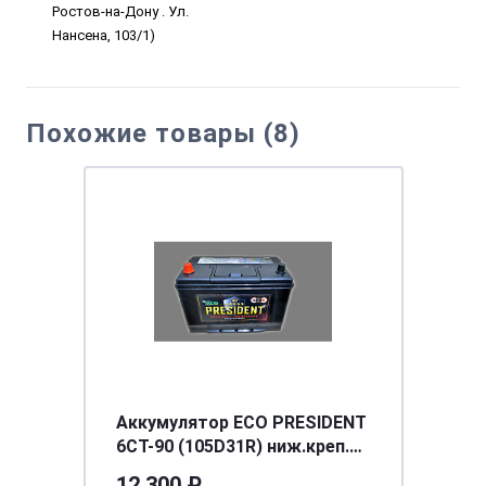
Ростов-на-Дону . Ул.
Нансена, 103/1)
Похожие товары (8)
Аккумулятор ECO PRESIDENT
6СТ-90 (105D31R) ниж.креп.
п.п. [д302ш172в225/870] [D31]
12 300 ₽