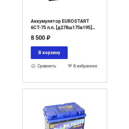
Аккумулятор EUROSTART
6CT-75 п.п. [д278ш175в195]
680A
8 500 ₽
В корзину
Сравнить
В избранное