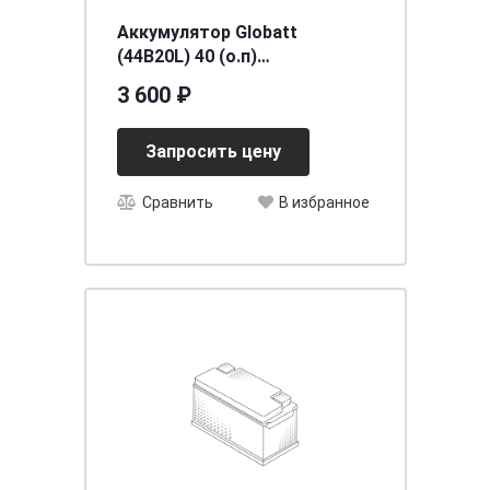
Аккумулятор Globatt
(44B20L) 40 (о.п)
[д197ш129в227/350] [B19]
3 600 ₽
Запросить цену
Сравнить
В избранное