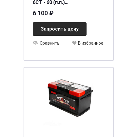
6СТ - 60 (п.п.)
[д242ш175в190/540] [L2]
6 100 ₽
Запросить цену
Сравнить
В избранное