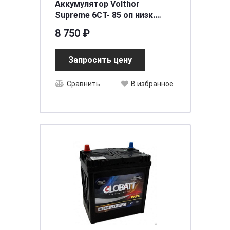
Аккумулятор Volthor
Supreme 6СТ- 85 оп низк.
необслуживаемый
8 750 ₽
[д315ш175в175/830]
Запросить цену
Сравнить
В избранное