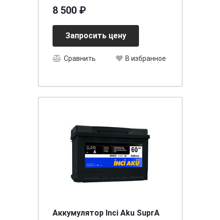
необслуживаемый
8 500 ₽
[д260ш173в198(218)/700]
[D26]
Запросить цену
Сравнить
В избранное
Аккумулятор Inci Aku SuprA