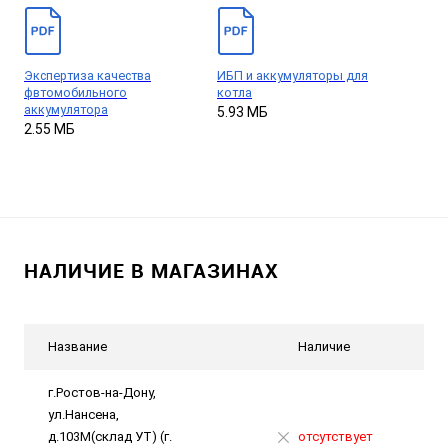
Экспертиза качества
ИБП и аккумуляторы для
фвтомобильного
котла
аккумулятора
5.93 МБ
2.55 МБ
НАЛИЧИЕ В МАГАЗИНАХ
Название
Наличие
г.Ростов-на-Дону,
ул.Нансена,
д.103М(склад УТ) (г.
отсутствует