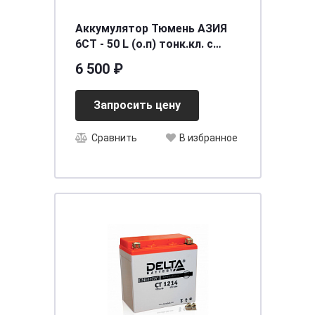
Аккумулятор Тюмень АЗИЯ
6СТ - 50 L (о.п) тонк.кл. с
переходником
6 500 ₽
[д236ш128в223/410]
Запросить цену
Сравнить
В избранное