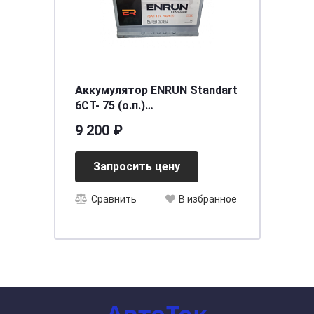
Аккумулятор ENRUN Standart
6СТ- 75 (о.п.)
[д278ш175в190/760EN] [L3]
9 200 ₽
Запросить цену
Сравнить
В избранное