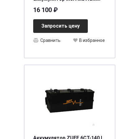
S&S 6СТ-92 (о.п.)
16 100 ₽
[д352ш175в190/850]
Запросить цену
Сравнить
В избранное
Аккумулятор ZUFF 6СТ-140 L