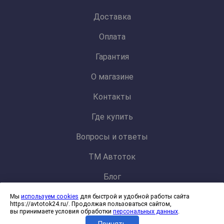
Доставка
Оплата
Гарантия
О магазине
Контакты
Где купить
Вопросы и ответы
ТМ Автоток
Блог
Мы
используем cookies
для быстрой и удобной работы сайта
Политика конфиденциальности и обработки персональных данных
https://avtotok24.ru/. Продолжая пользоваться сайтом,
Согласие на обработку файлов cookies
вы принимаете условия обработки
персональных данных
.