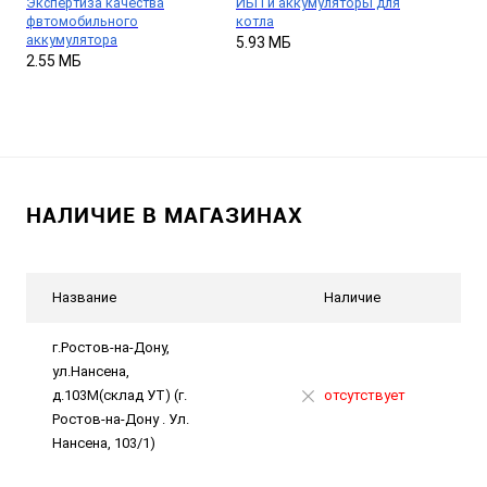
Экспертиза качества
ИБП и аккумуляторы для
фвтомобильного
котла
аккумулятора
5.93 МБ
2.55 МБ
НАЛИЧИЕ В МАГАЗИНАХ
Название
Наличие
г.Ростов-на-Дону,
ул.Нансена,
д.103М(склад УТ) (г.
отсутствует
Ростов-на-Дону . Ул.
Нансена, 103/1)