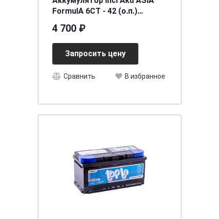
Аккумулятор Inci Aku ASIA
FormulА 6СТ - 42 (о.п.)
(46B19L) [д197ш129в224/360]
4 700 ₽
[B19]
Запросить цену
Сравнить
В избранное