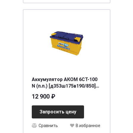
Аккумулятор АКОМ 6СТ-100
N (п.п.) [д353ш175в190/850]
[L5]
12 900 ₽
Запросить цену
Сравнить
В избранное