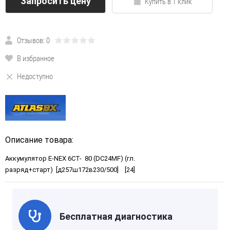
Запросить цену
Купить в 1 клик
Отзывов: 0
В избранное
Недоступно
Описание товара:
Аккумулятор E-NEX 6СТ- 80 (DC24MF) (гл.
разряд+старт) [д257ш172в230/500] [24]
Бесплатная диагностика