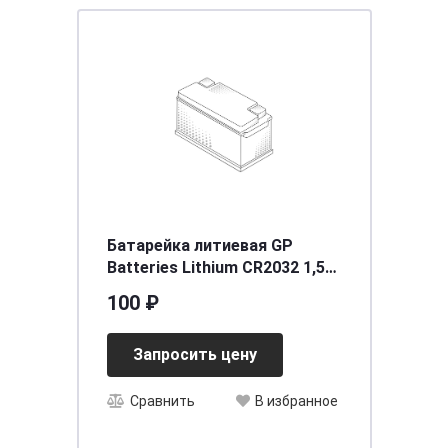
Батарейка литиевая GP
Batteries Lithium CR2032 1,5V
упаковка 1 шт. GP CR2032-
100 ₽
2C5
Запросить цену
Сравнить
В избранное