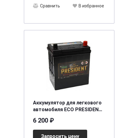
Сравнить
В избранное
Аккумулятор для легкового
автомобиля ECO PRESIDENT
6СТ-42 (44B19L) о.п.
6 200 ₽
[д187ш127в225/350] [B19]
Запросить цену