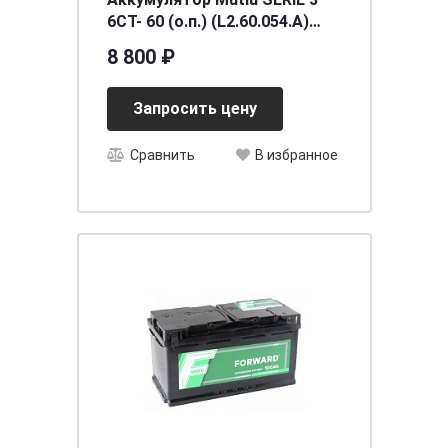
6CT- 60 (о.п.) (L2.60.054.A)
необслуживаемый
8 800 ₽
[д242ш175в190/540] [L2]
Запросить цену
Сравнить
В избранное