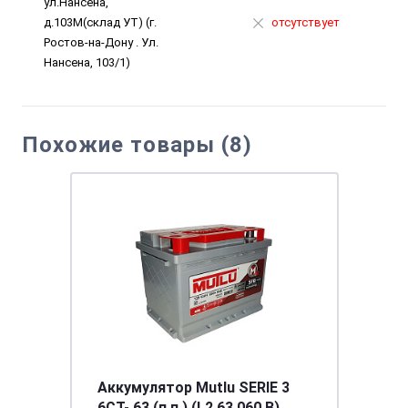
ул.Нансена,
д.103М(склад УТ) (г.
отсутствует
Ростов-на-Дону . Ул.
Нансена, 103/1)
Похожие товары (8)
Аккумулятор Mutlu SERIE 3
6CT- 63 (п.п.) (L2.63.060.B)