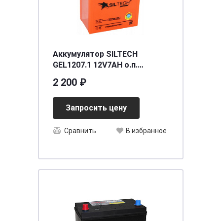
Аккумулятор SILTECH
GEL1207.1 12V7AH о.п.
(YTX7L-BS) (уп.8 шт)
2 200 ₽
[д113ш70в132/100
Запросить цену
Сравнить
В избранное