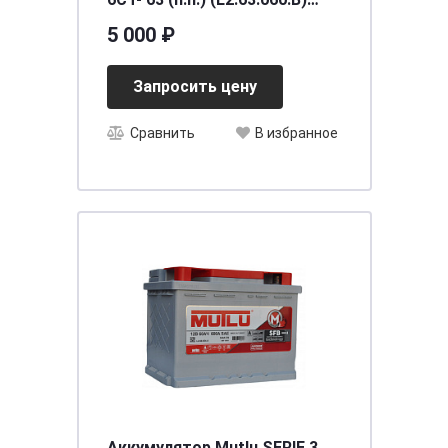
необслуживаемый
5 000 ₽
[д242ш175в190/600] [L2]
Запросить цену
Сравнить
В избранное
Аккумулятор Mutlu SERIE 3