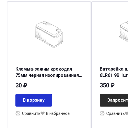
Клемма-зажим крокодил
Батарейка а
75мм черная изолированная
6LR61 9В 1шт
ручка ARNEZI A0101001
MN1604 BL-1
30 ₽
350 ₽
В корзину
Запросит
Сравнить
В избранное
Сравнить