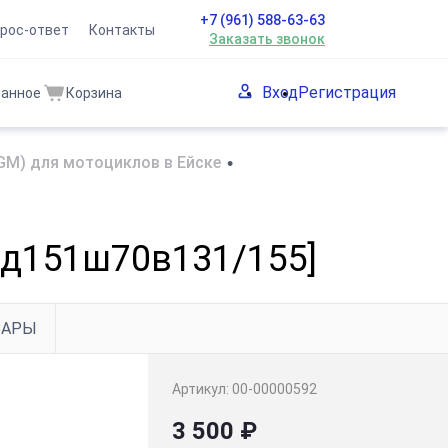
+7 (961) 588-63-63
рос-ответ
Контакты
Заказать звонок
Вход
Регистрация
ранное
Корзина
GM) для мотоциклов в Ейске
•
 [д151ш70в131/155]
ВАРЫ
Артикул:
00-00000592
3 500 ₽