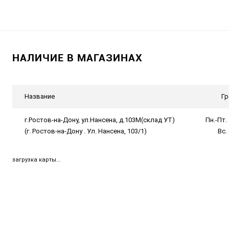
НАЛИЧИЕ В МАГАЗИНАХ
Название
Гр
г.Ростов-на-Дону, ул.Нансена, д.103М(склад УТ)
Пн.-Пт. 
(г. Ростов-на-Дону . Ул. Нансена, 103/1)
Вс.
загрузка карты...