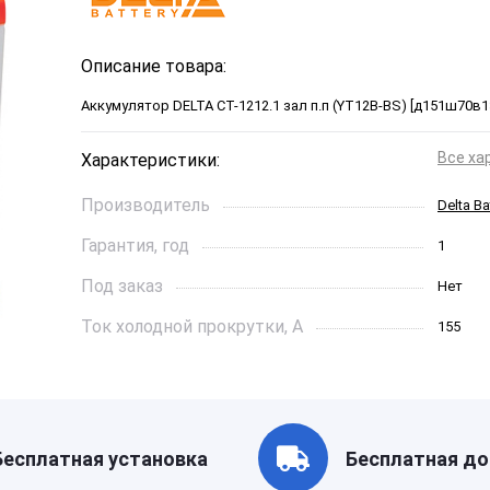
Описание товара:
Аккумулятор DELTA СТ-1212.1 зал п.п (YT12B-BS) [д151ш70в1
Все ха
Характеристики:
Производитель
Delta Ba
Гарантия, год
1
Под заказ
Нет
Ток холодной прокрутки, A
155
Длинна, см
151*70*
Страна бренда
Китай
Артикул
00-0000
Бесплатная установка
Бесплатная до