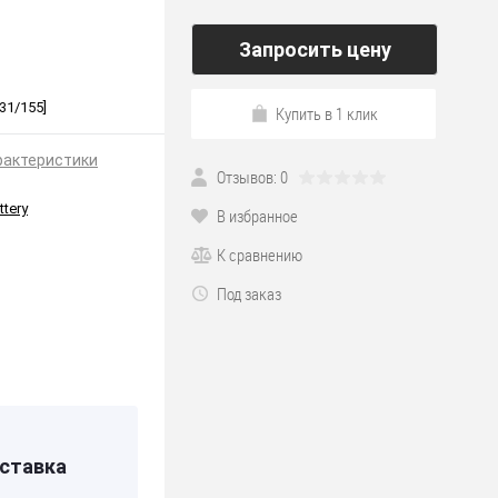
Запросить цену
31/155]
Купить в 1 клик
рактеристики
Отзывов: 0
ttery
В избранное
К сравнению
Под заказ
131
0592
ставка