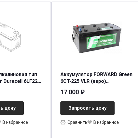
лкалиновая тип
Аккумулятор FORWARD Green
 Duracell 6LF22
6СТ-225 VLR (евро)
 New
[д518ш274в237/1400]
17 000 ₽
ь цену
Запросить цену
В избранное
Сравнить
В избранное