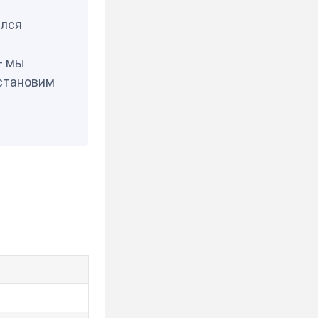
елся
— мы
становим