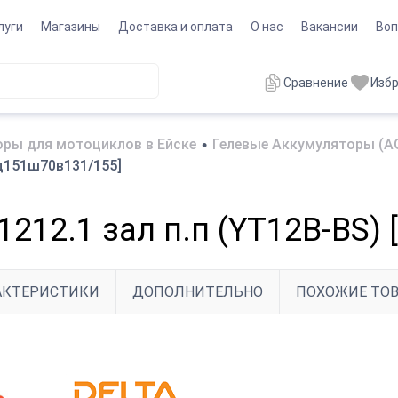
луги
Магазины
Доставка и оплата
О нас
Вакансии
Воп
Сравнение
Изб
ры для мотоциклов в Ейске
•
Гелевые Аккумуляторы (A
[д151ш70в131/155]
1212.1 зал п.п (YT12B-BS)
АКТЕРИСТИКИ
ДОПОЛНИТЕЛЬНО
ПОХОЖИЕ ТО