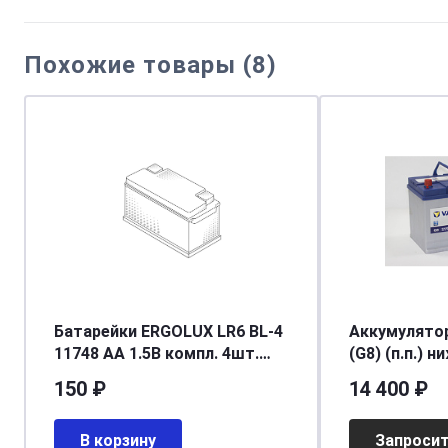
Похожие товары (8)
Батарейки ERGOLUX LR6 BL-4
Аккумулятор
11748 АА 1.5В компл. 4шт.
(G8) (п.п.) н
ERGOLUX LR6BL-4
[д306ш173в2
150 ₽
14 400 ₽
В корзину
Запросит