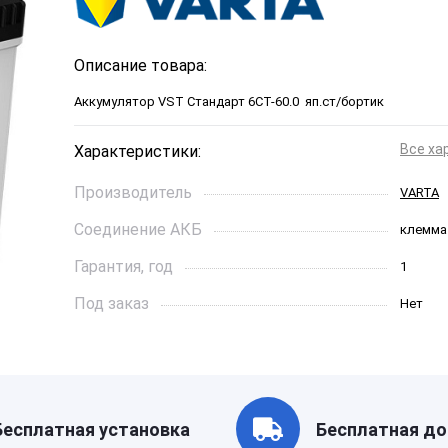
Описание товара:
Аккумулятор VST Стандарт 6СТ-60.0 яп.ст/бортик
Все ха
Характеристики:
Производитель
VARTA
Соединение АКБ
клемма
Гарантия, год
1
Под заказ
Нет
Ток холодной прокрутки, A
520
Длинна, см
23
Страна бренда
Чехия
Бесплатная установка
Бесплатная до