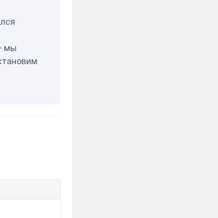
елся
— мы
становим