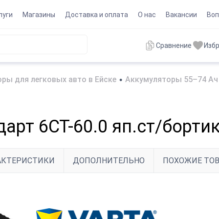
луги
Магазины
Доставка и оплата
О нас
Вакансии
Воп
Сравнение
Изб
ры для легковых авто в Ейске
•
Аккумуляторы 55–74 Ач 
арт 6СТ-60.0 яп.ст/борти
АКТЕРИСТИКИ
ДОПОЛНИТЕЛЬНО
ПОХОЖИЕ ТО