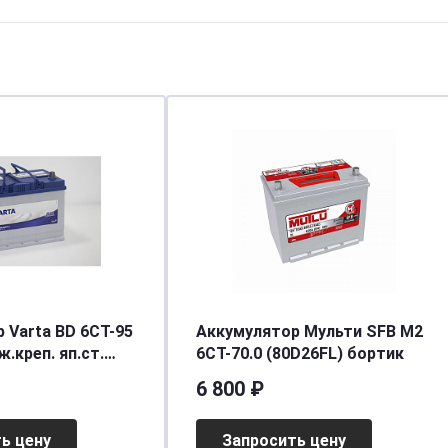
 Varta BD 6CT-95
Аккумулятор Мульти SFB M2
иж.креп. яп.ст.
6СТ-70.0 (80D26FL) бортик
25/830]
6 800 ₽
ь цену
Запросить цену