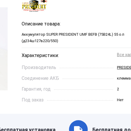
Описание товара:
Аккумулятор SUPER PRESIDENT UMF BEFB (75B24L) 55 о.п
(д234ш127в220/550)
Все ха
Характеристики:
Производитель
PRESID
Соединение АКБ
клемма
Гарантия, год
2
Под заказ
Нет
Ток холодной прокрутки, A
500
Длинна, см
23,4
Бесплатная установка
Бесплатная до