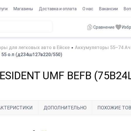
луги
Магазины
Доставка и оплата
О нас
Вакансии
Воп
Сравнение
Изб
ры для легковых авто в Ейске
•
Аккумуляторы 55–74 Ач 
55 о.п (д234ш127в220/550)
SIDENT UMF BEFB (75B24L)
АКТЕРИСТИКИ
ДОПОЛНИТЕЛЬНО
ПОХОЖИЕ ТО