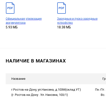
Официальная утилизация
Зарядные и пуско-зарядные
аккумулятора
устройство
5.93 МБ
18.38 МБ
НАЛИЧИЕ В МАГАЗИНАХ
Название
Гр
г.Ростов-на-Дону, ул.Нансена, д.103М(склад УТ)
Пн.-Пт. 
(г. Ростов-на-Дону . Ул. Нансена, 103/1)
Вс.