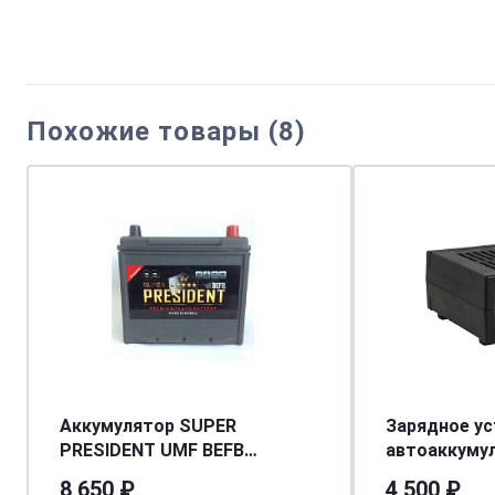
Похожие товары (8)
Аккумулятор SUPER
Зарядное ус
PRESIDENT UMF BEFB
автоаккуму
(115D26L) 85 (о.п.) ниж.креп.
Вымпел-27 (
8 650 ₽
4 500 ₽