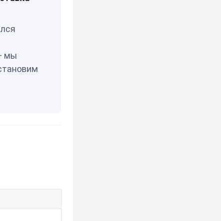
елся
— мы
становим