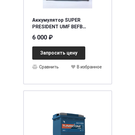
Аккумулятор SUPER
PRESIDENT UMF BEFB
(115D26R) 85 (п.п.) ниж.креп.
6 000 ₽
[д257ш172в220/750] [D26]
Запросить цену
Сравнить
В избранное