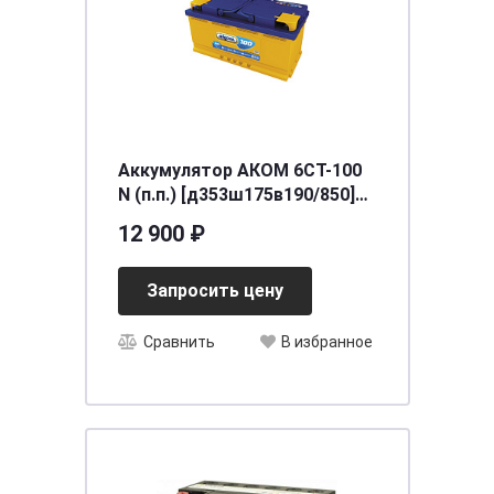
Аккумулятор АКОМ 6СТ-100
N (п.п.) [д353ш175в190/850]
[L5]
12 900 ₽
Запросить цену
Сравнить
В избранное