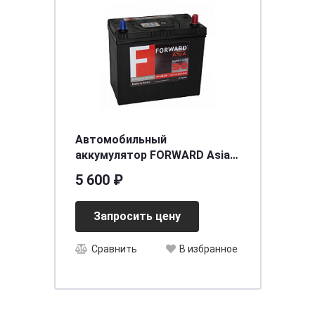
Автомобильный
аккумулятор FORWARD Asia
MF (55B24L) 50 (о.п.)
5 600 ₽
[д238ш129в225/480CCA] [B24]
Запросить цену
Сравнить
В избранное