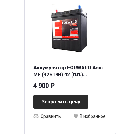
Аккумулятор FORWARD Asia
MF (42B19R) 42 (п.п.)
[д187ш127в225/370CCA] [B19]
4 900 ₽
Запросить цену
Сравнить
В избранное