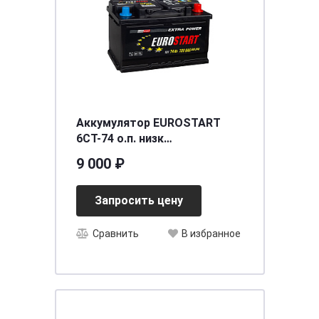
Аккумулятор EUROSTART
6CT-74 о.п. низк
[д278ш175в175] 680A
9 000 ₽
Запросить цену
Сравнить
В избранное