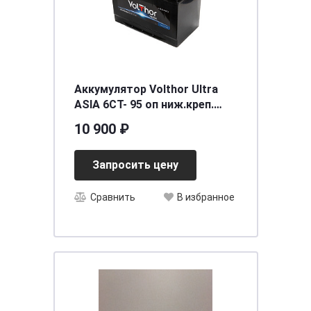
Аккумулятор Volthor Ultra
ASIA 6СТ- 95 оп ниж.креп.
необслуживаемый
10 900 ₽
[д300ш165в205(225)/850]
[D31]
Запросить цену
Сравнить
В избранное