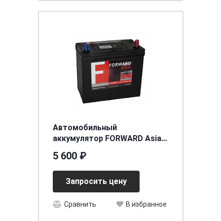
Автомобильный
аккумулятор FORWARD Asia
MF (55B24L) 50 (о.п.)
5 600 ₽
[д238ш129в225/480CCA] [B24]
Запросить цену
Сравнить
В избранное