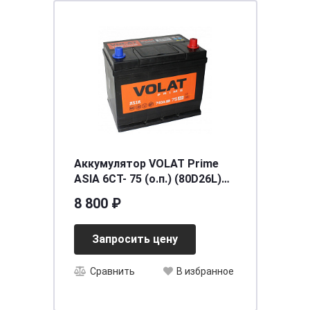
Аккумулятор VOLAT Prime
ASIA 6СТ- 75 (о.п.) (80D26L)
ниж.креп.
8 800 ₽
[д260ш175в225/740EN] [D26]
Запросить цену
Сравнить
В избранное