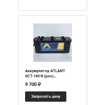
Аккумулятор ATLANT
6СТ-140 N (рос)
[д515ш176в230/900] [A]
9 700 ₽
Запросить цену