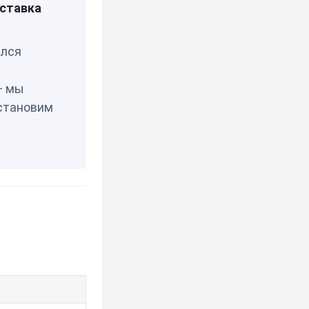
ставка
елся
— мы
становим