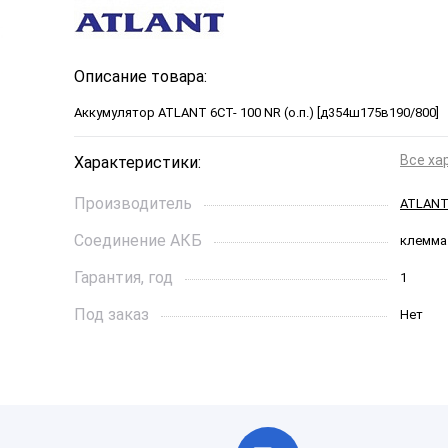
Описание товара:
Аккумулятор ATLANT 6СТ- 100 NR (о.п.) [д354ш175в190/800] 
Все ха
Характеристики:
Производитель
ATLAN
Соединение АКБ
клемма
Гарантия, год
1
Под заказ
Нет
Ток холодной прокрутки, A
800
Длинна, см
354*175
Страна бренда
Россия