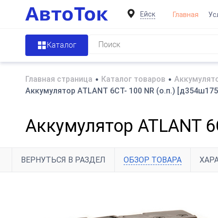
Ейск
Главная
Ус
Каталог
Главная страница
•
Каталог товаров
•
Аккумулято
Аккумулятор ATLANT 6СТ- 100 NR (о.п.) [д354ш175в
Аккумулятор ATLANT 6СТ
ВЕРНУТЬСЯ В РАЗДЕЛ
ОБЗОР ТОВАРА
ХАР