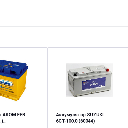
р АКОМ EFB
Аккумулятор SUZUKI
.)
6СТ-100.0 (60044)
[д242ш175в190/650] [L2]