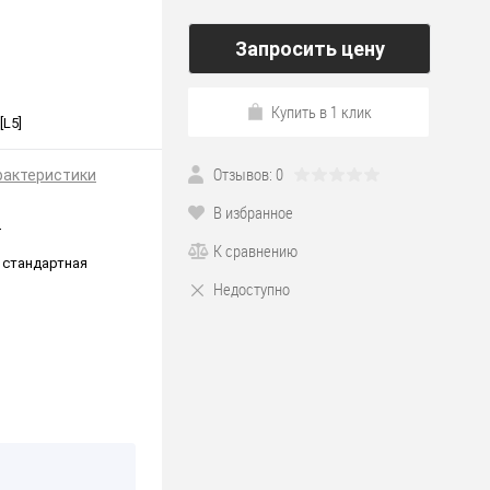
Запросить цену
Купить в 1 клик
[L5]
Отзывов: 0
рактеристики
В избранное
T
К сравнению
 стандартная
Недоступно
*190