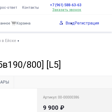
+7 (961) 588-63-63
рос-ответ
Контакты
Заказать звонок
Вход
Регистрация
ранное
Корзина
 в Ейске
•
в190/800] [L5]
ВАРЫ
Артикул:
00-00000386
9 900 ₽