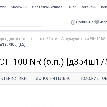
луги
Магазины
Доставка и оплата
О нас
Вакансии
Воп
Сравнение
Изб
ры для легковых авто в Ейске
•
Аккумуляторы 90–110Ач
190/800] [L5]
- 100 NR (о.п.) [д354ш175
АКТЕРИСТИКИ
ДОПОЛНИТЕЛЬНО
ПОХОЖИЕ ТО