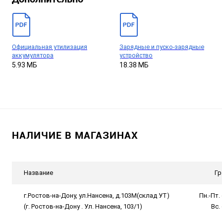
Официальная утилизация
Зарядные и пуско-зарядные
аккумулятора
устройство
5.93 МБ
18.38 МБ
НАЛИЧИЕ В МАГАЗИНАХ
Название
Гр
г.Ростов-на-Дону, ул.Нансена, д.103М(склад УТ)
Пн.-Пт. 
(г. Ростов-на-Дону . Ул. Нансена, 103/1)
Вс.