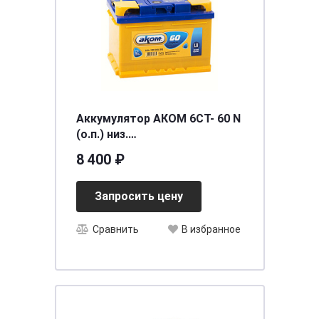
Аккумулятор АКОМ 6СТ- 60 N
(о.п.) низ.
[д242ш175в175/590EN] [LB2]
8 400 ₽
Запросить цену
Сравнить
В избранное