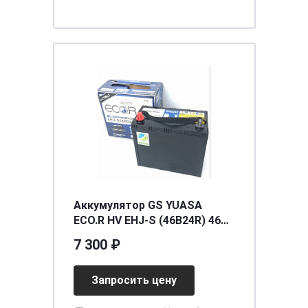
Аккумулятор GS YUASA
ECO.R HV EHJ-S (46B24R) 46
(п.п.) AGM Start-Stop
7 300 ₽
[д238ш128в228/310]
Запросить цену