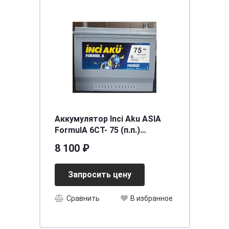
Аккумулятор Inci Aku ASIA
FormulА 6СТ- 75 (п.п.)
(90D26R) ниж.креп.
8 100 ₽
[д264ш175в220/600EN] [D26]
Запросить цену
Сравнить
В избранное