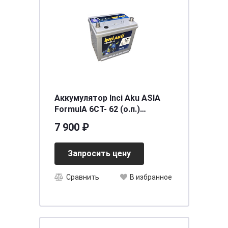
Аккумулятор Inci Aku ASIA
FormulА 6СТ- 62 (о.п.)
(75D23L) ниж.креп.
7 900 ₽
[д232ш173в225/540SAE] [D23]
Запросить цену
Сравнить
В избранное