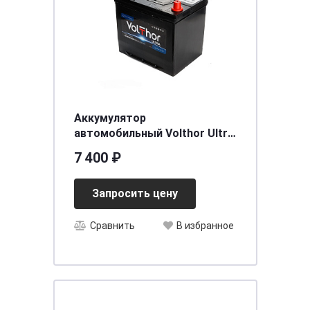
Аккумулятор
автомобильный Volthor Ultra
ASIA 6СТ- 65 оп ниж.креп.
7 400 ₽
необслуживаемый
[д230ш172в200(220)/650]
Запросить цену
[D23]
Сравнить
В избранное