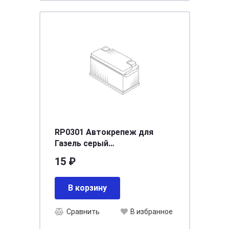
RP0301 Автокрепеж для
Газель серый
(держатель+фиксатор
15 ₽
обшивки салона) (50шт) *
3302-5602156 *
В корзину
Сравнить
В избранное