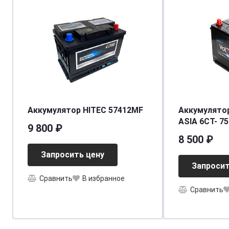
Аккумулятор HITEC 57412MF
Аккумулятор
ASIA 6СТ- 75
9 800 ₽
необслужив
8 500 ₽
[д260ш173в1
Запросить цену
[D26]
Запросит
Сравнить
В избранное
Сравнить