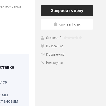
рактеристики
Запросить цену
Купить в 1 клик
Отзывов: 0
В избранное
К сравнению
0897
Недоступно
ставка
елся
— мы
становим