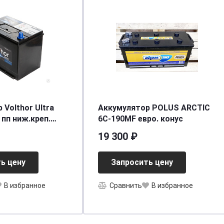
 Volthor Ultra
Аккумулятор POLUS ARCTIC
 пп ниж.креп.
6C-190MF евро. конус
аемый
19 300 ₽
98(218)/700]
ь цену
Запросить цену
В избранное
Сравнить
В избранное