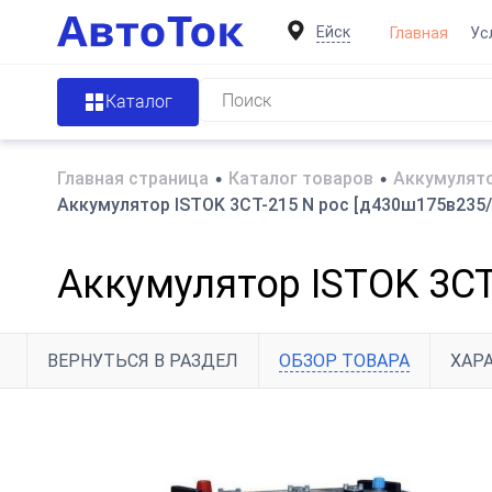
Ейск
Главная
Ус
Каталог
Главная страница
•
Каталог товаров
•
Аккумулято
Аккумулятор ISTOK 3СТ-215 N рос [д430ш175в235/
Аккумулятор ISTOK 3СТ
ВЕРНУТЬСЯ В РАЗДЕЛ
ОБЗОР ТОВАРА
ХАР