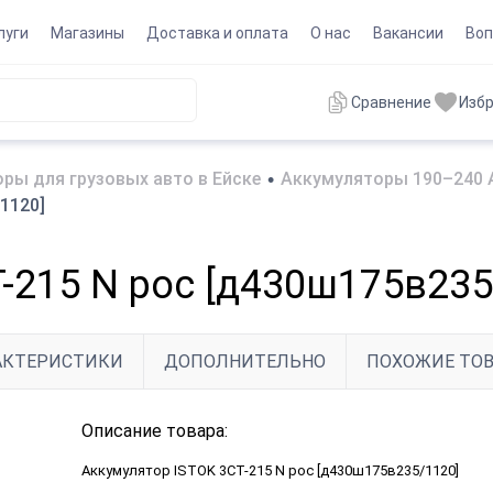
луги
Магазины
Доставка и оплата
О нас
Вакансии
Воп
Сравнение
Изб
ры для грузовых авто в Ейске
•
Аккумуляторы 190–240 А
1120]
-215 N рос [д430ш175в235
АКТЕРИСТИКИ
ДОПОЛНИТЕЛЬНО
ПОХОЖИЕ ТО
Описание товара:
Аккумулятор ISTOK 3СТ-215 N рос [д430ш175в235/1120]