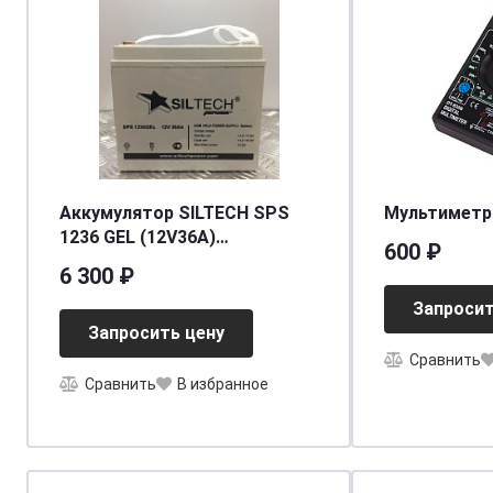
Аккумулятор SILTECH SPS
Мультиметр
1236 GEL (12V36A)
600 ₽
[д194ш132в170]
6 300 ₽
Запросит
Запросить цену
Сравнить
Сравнить
В избранное