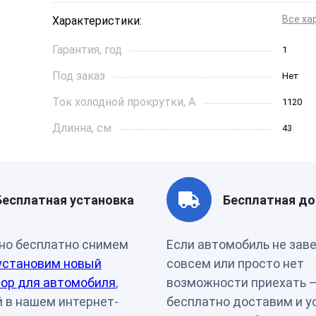
Все ха
Характеристики:
Гарантия, год
1
Под заказ
Нет
Ток холодной прокрутки, A
1120
Длинна, см
43
Страна бренда
Россия
Артикул
00-0000
Бесплатная установка
Бесплатная до
Ёмкость, Ач
215
но бесплатно снимем
Если автомобиль не зав
установим новый
совсем или просто нет
ор для автомобиля
,
возможности приехать 
 в нашем интернет-
бесплатно доставим и у