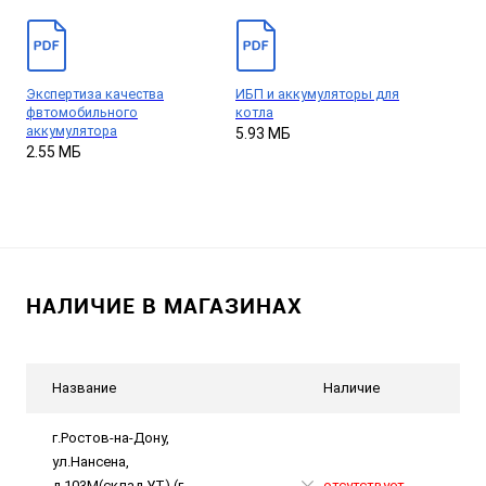
Экспертиза качества
ИБП и аккумуляторы для
фвтомобильного
котла
аккумулятора
5.93 МБ
2.55 МБ
НАЛИЧИЕ В МАГАЗИНАХ
Название
Наличие
г.Ростов-на-Дону,
ул.Нансена,
д.103М(склад УТ) (г.
отсутствует