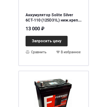
Аккумулятор Solite Silver
6СТ-110 (125D31L) ниж.креп.
о.п. [д301ш172в220/850]
13 000 ₽
Запросить цену
Сравнить
В избранное