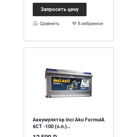
Start-Stop EFB
Запросить цену
[д234ш127в225/650]
Сравнить
В избранное
Аккумулятор Inci Aku FormulА
6СТ -100 (о.п.)
[д352ш175в190/860]