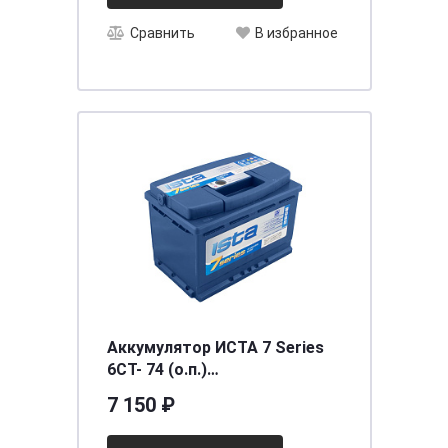
Сравнить
В избранное
Аккумулятор ИСТА 7 Series
6СТ- 74 (о.п.)
[д276ш175в190/720]
7 150 ₽