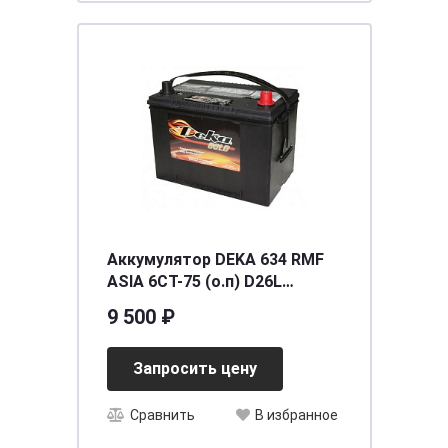
Аккумулятор DEKA 634 RMF
ASIA 6СТ-75 (о.п) D26L
ниж.креп.
9 500 ₽
[д260ш173в200(222)/690]
[D26]
Запросить цену
Сравнить
В избранное