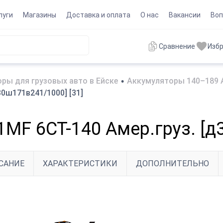
луги
Магазины
Доставка и оплата
О нас
Вакансии
Воп
Сравнение
Изб
ры для грузовых авто в Ейске
•
Аккумуляторы 140–189 А
0ш171в241/1000] [31]
MF 6СТ-140 Амер.груз. [д
САНИЕ
ХАРАКТЕРИСТИКИ
ДОПОЛНИТЕЛЬНО