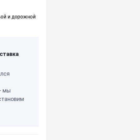
вой и дорожной
ставка
елся
— мы
становим