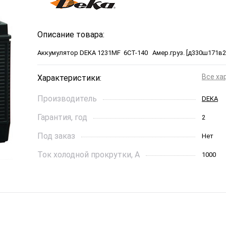
Описание товара:
Аккумулятор DEKA 1231MF 6СТ-140 Амер.груз. [д330ш171в24
Все ха
Характеристики:
Производитель
DEKA
Гарантия, год
2
Под заказ
Нет
Ток холодной прокрутки, A
1000
Длинна, см
330*171
Страна бренда
США
Производитель
США