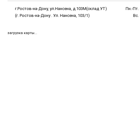
г.Ростов-на-Дону, ул.Нансена, д.103М(склад УТ)
Пн.-Пт. 
(г. Ростов-на-Дону . Ул. Нансена, 103/1)
Вс.
загрузка карты...