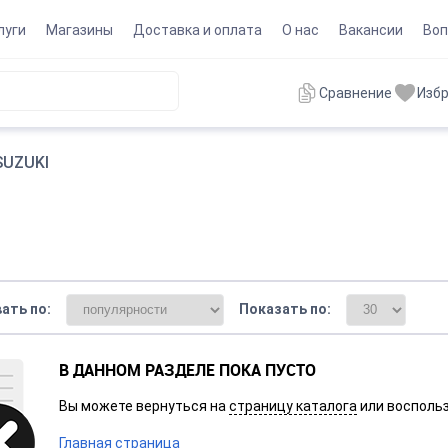
луги
Магазины
Доставка и оплата
О нас
Вакансии
Воп
Сравнение
Изб
SUZUKI
ать по:
Показать по:
В ДАННОМ РАЗДЕЛЕ ПОКА ПУСТО
Вы можете вернуться на
страницу каталога
или воспольз
Главная страница